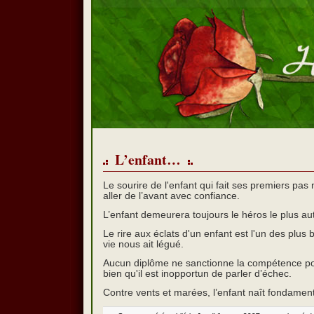
L’enfant…
Le sourire de l'enfant qui fait ses premiers pas 
aller de l’avant avec confiance.
L’enfant demeurera toujours le héros le plus au
Le rire aux éclats d'un enfant est l'un des plu
vie nous ait légué.
Aucun diplôme ne sanctionne la compétence pou
bien qu'il est inopportun de parler d’échec.
Contre vents et marées, l’enfant naît fondamen